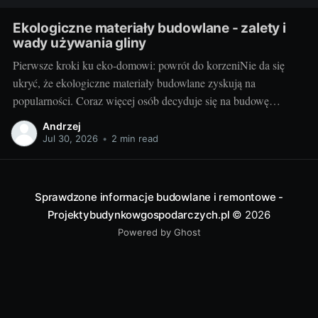
Ekologiczne materiały budowlane - zalety i
wady używania gliny
Pierwsze kroki ku eko-domowi: powrót do korzeniNie da się
ukryć, że ekologiczne materiały budowlane zyskują na
popularności. Coraz więcej osób decyduje się na budowę
domów z takich surowców jak glina, szukając nie tylko
Andrzej
oszczędności, ale również najbardziej naturalnego rozwiązania
Jul 30, 2026
•
2 min read
dla swojego domu. Dom z gliny to nie tylko powrót do
Sprawdzone informacje budowlane i remontowe -
Projektybudynkowgospodarczych.pl
© 2026
Powered by Ghost