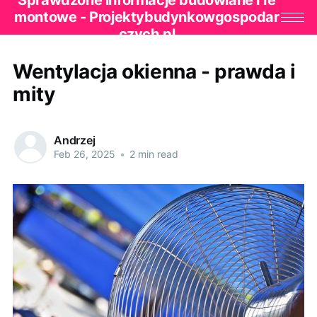
Sprawdzone informacje budowlane i re
montowe - Projektybudynkowgospodar
czych.pl
Wentylacja okienna - prawda i
mity
Andrzej
Feb 26, 2025
•
2 min read