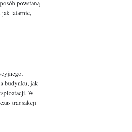
 sposób powstaną
jak latarnie,
ycyjnego.
ia budynku, jak
sploatacji. W
zas transakcji