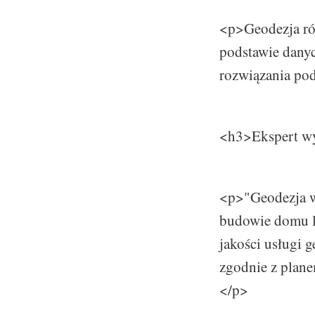
<p>Geodezja rów
podstawie danyc
rozwiązania pod
<h3>Ekspert wyp
<p>"Geodezja w
budowie domu l
jakości usługi 
zgodnie z planem
</p>