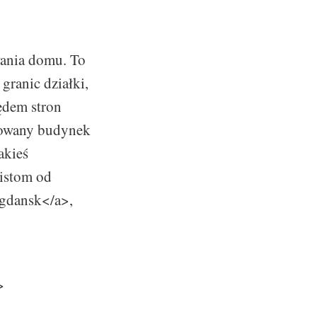
wania domu. To
ranic działki,
ędem stron
anowany budynek
akieś
listom od
 gdansk</a>,
>