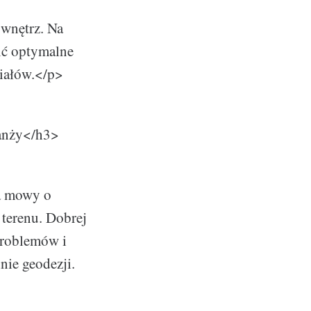
 wnętrz. Na
lić optymalne
riałów.</p>
ranży</h3>
a mowy o
terenu. Dobrej
problemów i
nie geodezji.