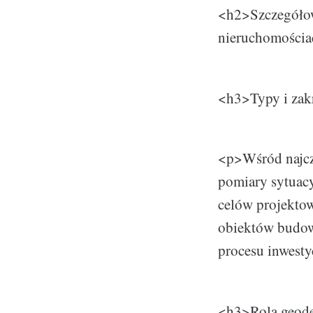
<h2>Szczegółow
nieruchomości
<h3>Typy i zak
<p>Wśród najcz
pomiary sytuacy
celów projektow
obiektów budowl
procesu inwest
<h3>Rola geode