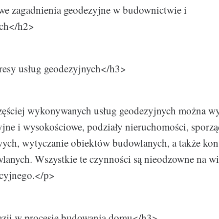
e zagadnienia geodezyjne w budownictwie i
ach</h2>
resy usług geodezyjnych</h3>
ęściej wykonywanych usług geodezyjnych można wy
jne i wysokościowe, podziały nieruchomości, sporz
ych, wytyczanie obiektów budowlanych, a także kontr
anych. Wszystkie te czynności są nieodzowne na wi
ycyjnego.</p>
zji w procesie budowania domu</h3>