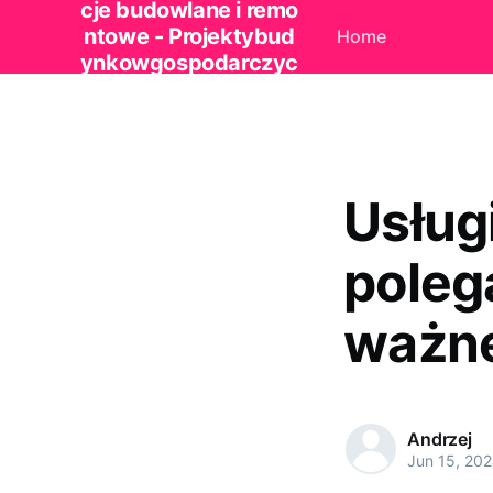
cje budowlane i remo
ntowe - Projektybud
Home
ynkowgospodarczyc
h.pl
Usług
polega
ważn
Andrzej
Jun 15, 20