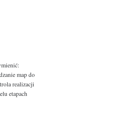
mienić:
ądzanie map do
ola realizacji
elu etapach