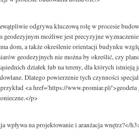
ewątpliwie odgrywa kluczową rolę w procesie budo
 geodezyjnym możliwe jest precyzyjne wyznaczenie g
ć ma dom, a także określenie orientacji budynku wzgl
miarów geodezyjnych nie można by określić, czy pl
ąsiednich działek lub na tereny, dla których istnieją j
dowlane. Dlatego powierzenie tych czynności specja
a przykład <a href='https://www.promiar.pl/'>geodeta
 konieczne.</p>
ja wpływa na projektowanie i aranżacja wnętrz?</h3