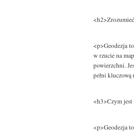
<h2>Zrozumieć 
<p>Geodezja to
w rzucie na map
powierzchni. Je
pełni kluczową 
<h3>Czym jest 
<p>Geodezja to 