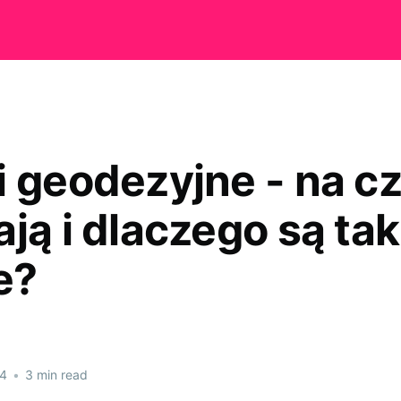
i geodezyjne - na c
ją i dlaczego są tak
e?
24
•
3 min read