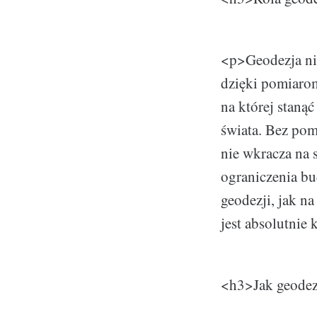
<p>Geodezja ni
dzięki pomiarom
na której staną
świata. Bez po
nie wkracza na s
ograniczenia bu
geodezji, jak n
jest absolutnie
<h3>Jak geodez