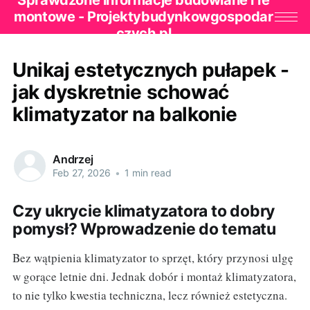
Sprawdzone informacje budowlane i re
montowe - Projektybudynkowgospodar
czych.pl
Unikaj estetycznych pułapek -
jak dyskretnie schować
klimatyzator na balkonie
Andrzej
Feb 27, 2026
•
1 min read
Czy ukrycie klimatyzatora to dobry
pomysł? Wprowadzenie do tematu
Bez wątpienia klimatyzator to sprzęt, który przynosi ulgę
w gorące letnie dni. Jednak dobór i montaż klimatyzatora,
to nie tylko kwestia techniczna, lecz również estetyczna.