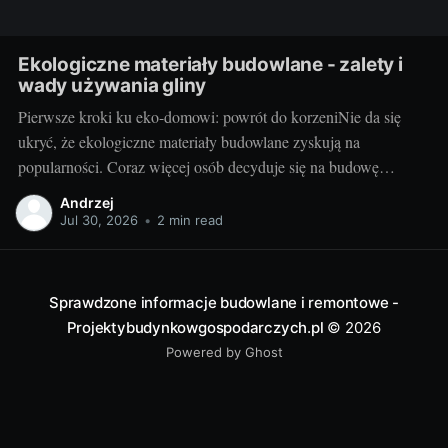
Ekologiczne materiały budowlane - zalety i
wady używania gliny
Pierwsze kroki ku eko-domowi: powrót do korzeniNie da się
ukryć, że ekologiczne materiały budowlane zyskują na
popularności. Coraz więcej osób decyduje się na budowę
domów z takich surowców jak glina, szukając nie tylko
Andrzej
oszczędności, ale również najbardziej naturalnego rozwiązania
Jul 30, 2026
•
2 min read
dla swojego domu. Dom z gliny to nie tylko powrót do
Sprawdzone informacje budowlane i remontowe -
Projektybudynkowgospodarczych.pl
© 2026
Powered by Ghost