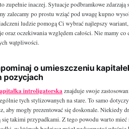
o zupełnie inaczej. Sytuacje podbramkowe zdarzają 
 my zalecamy po prostu wziąć pod uwagę kupno wysok
adczeni ludzie pomogą Ci wybrać najlepszy wariant
je oraz oczekiwania względem całości. Nie mamy co 
ych wątpliwości.
zapominaj o umieszczeniu kapitałe
h pozycjach
apitałka introligatorska
znajduje swoje zastosowan
zególnie tych stylizowanych na stare. To samo dotyczy
z, aby mogły prezentować się doskonale. Niekiedy d
 się takimi przypadkami. Z tego powodu warto mieć
adki, w których będziesz mógł wykorzystać właśnie k