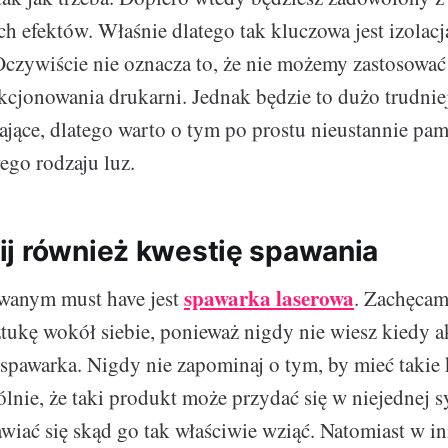
h efektów. Właśnie dlatego tak kluczowa jest izolacja
zywiście nie oznacza to, że nie możemy zastosować
kcjonowania drukarni. Jednak będzie to dużo trudniej
jące, dlatego warto o tym po prostu nieustannie pam
go rodzaju luz.
j również kwestię spawania
spawarka laserowa
anym must have jest
. Zachęcam
ztukę wokół siebie, ponieważ nigdy nie wiesz kiedy a
a spawarka. Nigdy nie zapominaj o tym, by mieć takie 
lnie, że taki produkt może przydać się w niejednej s
wiać się skąd go tak właściwie wziąć. Natomiast w in