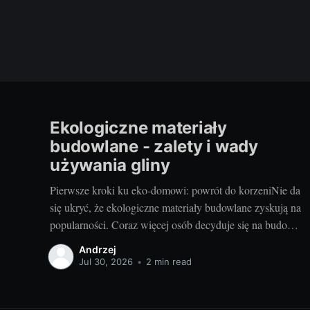
Ekologiczne materiały
budowlane - zalety i wady
używania gliny
Pierwsze kroki ku eko-domowi: powrót do korzeniNie da
się ukryć, że ekologiczne materiały budowlane zyskują na
popularności. Coraz więcej osób decyduje się na budowę
domów z takich surowców jak glina, szukając nie tylko
Andrzej
oszczędności, ale również najbardziej naturalnego
Jul 30, 2026
•
2 min read
rozwiązania dla swojego domu. Dom z gliny to nie tylko
powrót do