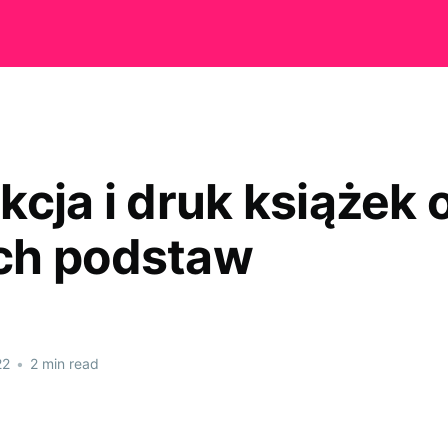
kcja i druk książek 
ch podstaw
22
•
2 min read