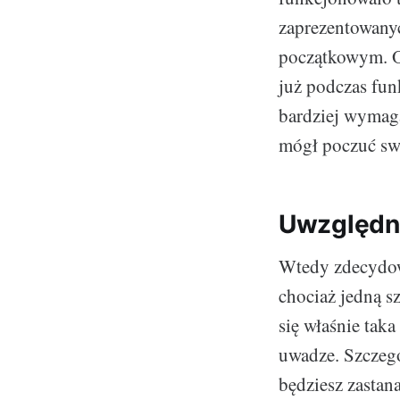
zaprezentowanyc
początkowym. Oc
już podczas fun
bardziej wymaga
mógł poczuć swe
Uwzględni
Wtedy zdecydow
chociaż jedną s
się właśnie tak
uwadze. Szczegó
będziesz zastana