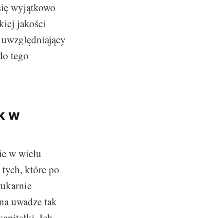
się wyjątkowo
iej jakości
, uwzględniający
do tego
k w
ie w wielu
 tych, które po
rukarnie
 na uwadze tak
apitałki. Ich