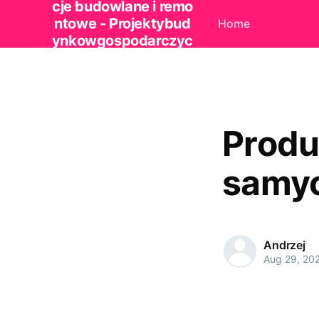
cje budowlane i remo
ntowe - Projektybud
Home
ynkowgospodarczyc
h.pl
Produ
samy
Andrzej
Aug 29, 20