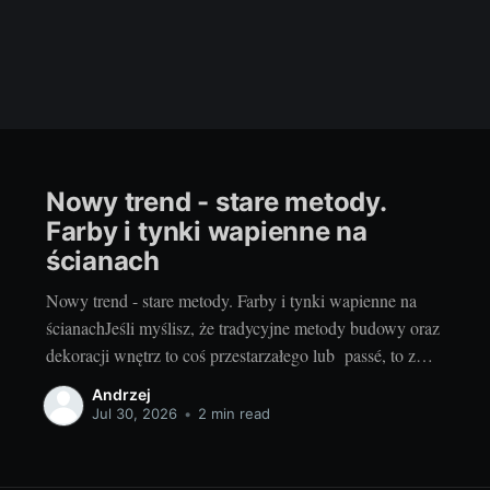
Nowy trend - stare metody.
Farby i tynki wapienne na
ścianach
Nowy trend - stare metody. Farby i tynki wapienne na
ścianachJeśli myślisz, że tradycyjne metody budowy oraz
dekoracji wnętrz to coś przestarzałego lub passé, to z
przyjemnością cię wyprowadzimy z błędu. Ostatnie lata
Andrzej
przyniosły nam bowiem powrót do korzeni, a to nie tylko
Jul 30, 2026
•
2 min read
w kwestii jedzenia, ubrania czy stylu życia,