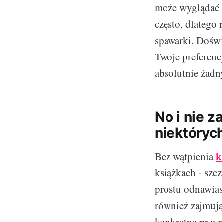
może wyglądać t
często, dlatego
spawarki. Doświ
Twoje preferenc
absolutnie żadn
No i nie 
niektóryc
k
Bez wątpienia
książkach - szc
prostu odnawias
również zajmują
konkretne przyp