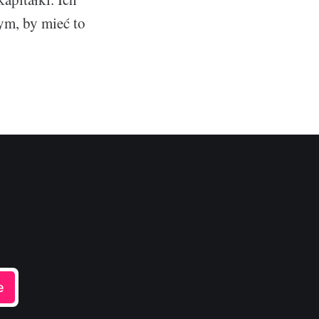
ym, by mieć to
e