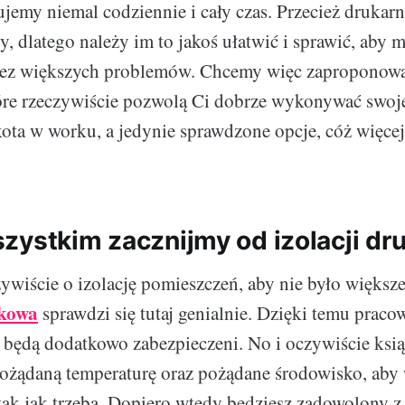
jemy niemal codziennie i cały czas. Przecież drukarn
y, dlatego należy im to jakoś ułatwić i sprawić, aby 
ez większych problemów. Chcemy więc zaproponowa
óre rzeczywiście pozwolą Ci dobrze wykonywać swoj
kota w worku, a jedynie sprawdzone opcje, cóż więcej
zystkim zacznijmy od izolacji dru
wiście o izolację pomieszczeń, aby nie było więks
skowa
sprawdzi się tutaj genialnie. Dzięki temu praco
y będą dodatkowo zabezpieczeni. No i oczywiście ksią
ożądaną temperaturę oraz pożądane środowisko, aby
ak jak trzeba. Dopiero wtedy będziesz zadowolony z