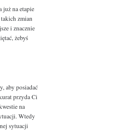
 już na etapie
 takich zmian
sze i znacznie
iętać, żebyś
y, aby posiadać
kurat przyda Ci
kwestie na
ytuacji. Wtedy
nej sytuacji