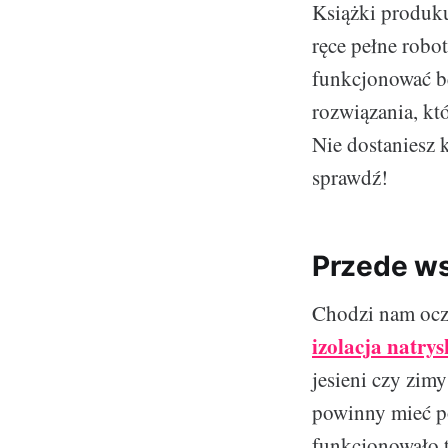
Książki produku
ręce pełne robot
funkcjonować b
rozwiązania, kt
Nie dostaniesz 
sprawdź!
Przede ws
Chodzi nam oczy
izolacja natry
jesieni czy zim
powinny mieć p
funkcjonowało t