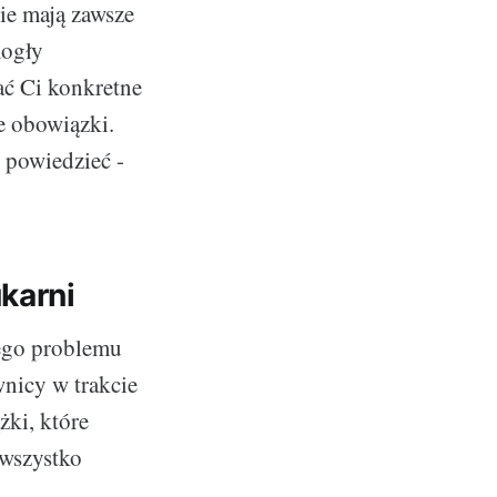
ie mają zawsze
mogły
ć Ci konkretne
e obowiązki.
 powiedzieć -
karni
zego problemu
wnicy w trakcie
żki, które
 wszystko