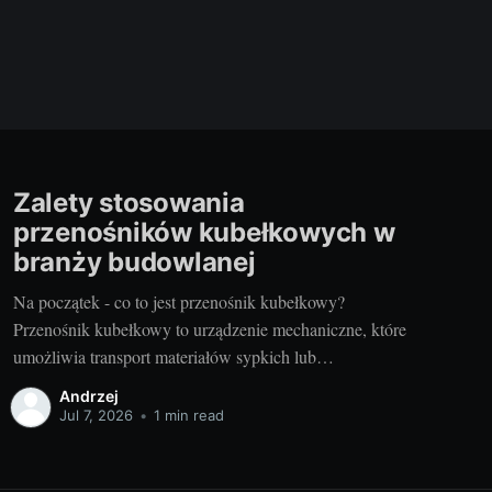
Zalety stosowania
przenośników kubełkowych w
branży budowlanej
Na początek - co to jest przenośnik kubełkowy?
Przenośnik kubełkowy to urządzenie mechaniczne, które
umożliwia transport materiałów sypkich lub
drobnoziarnistych na duże odległości. Urządzenie to
Andrzej
składa się zwykle z taśmy transportowej oraz szeregu
Jul 7, 2026
•
1 min read
niewielkich „kubeczków” lub „kubełków”, które są
przymocowane do taśmy w regularnych odstępach.