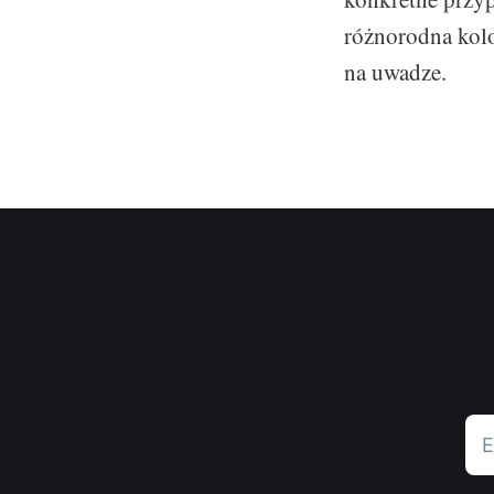
różnorodna kolo
na uwadze.
E