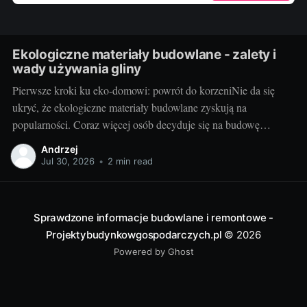
Ekologiczne materiały budowlane - zalety i
wady używania gliny
Pierwsze kroki ku eko-domowi: powrót do korzeniNie da się
ukryć, że ekologiczne materiały budowlane zyskują na
popularności. Coraz więcej osób decyduje się na budowę
domów z takich surowców jak glina, szukając nie tylko
Andrzej
oszczędności, ale również najbardziej naturalnego rozwiązania
Jul 30, 2026
•
2 min read
dla swojego domu. Dom z gliny to nie tylko powrót do
Sprawdzone informacje budowlane i remontowe -
Projektybudynkowgospodarczych.pl
© 2026
Powered by Ghost