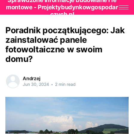
Sprawdzone informacje budowlane i re
montowe - Projektybudynkowgospodar
czych.pl
Poradnik początkującego: Jak
zainstalować panele
fotowoltaiczne w swoim
domu?
Andrzej
Jun 30, 2024
•
2 min read