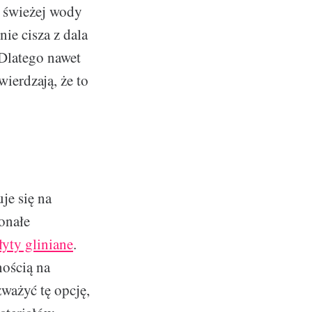
o świeżej wody
ie cisza z dala
 Dlatego nawet
ierdzają, że to
je się na
onałe
łyty gliniane
.
nością na
ważyć tę opcję,