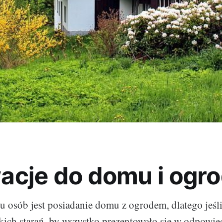
acje do domu i ogr
 osób jest posiadanie domu z ogrodem, dlatego jeśli 
kich starań, by wszystko prezentowało się w odpowie