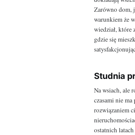
Zarówno dom, ja
warunkiem że wł
wiedział, które 
gdzie się miesz
satysfakcjonując
Studnia p
Na wsiach, ale 
czasami nie ma
rozwiązaniem ci
nieruchomościac
ostatnich latac