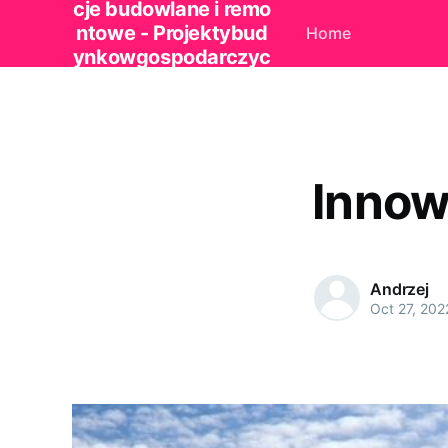
cje budowlane i remo
ntowe - Projektybud
Home
ynkowgospodarczyc
h.pl
Innow
Andrzej
Oct 27, 202