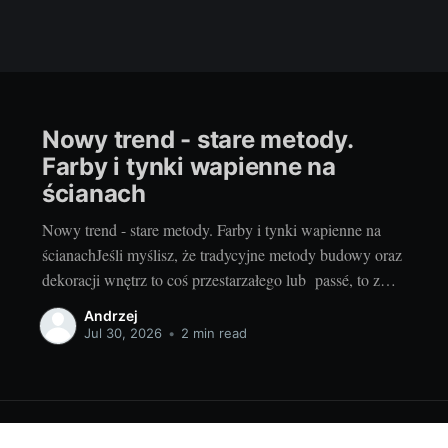
Nowy trend - stare metody.
Farby i tynki wapienne na
ścianach
Nowy trend - stare metody. Farby i tynki wapienne na
ścianachJeśli myślisz, że tradycyjne metody budowy oraz
dekoracji wnętrz to coś przestarzałego lub passé, to z
przyjemnością cię wyprowadzimy z błędu. Ostatnie lata
Andrzej
przyniosły nam bowiem powrót do korzeni, a to nie tylko
Jul 30, 2026
•
2 min read
w kwestii jedzenia, ubrania czy stylu życia,