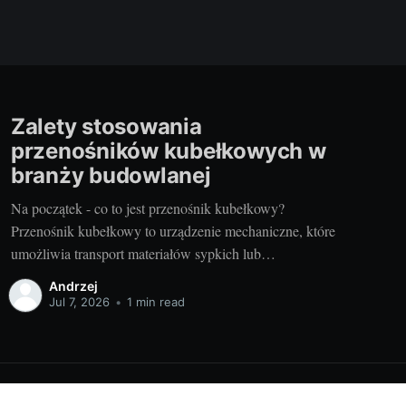
Zalety stosowania
przenośników kubełkowych w
branży budowlanej
Na początek - co to jest przenośnik kubełkowy?
Przenośnik kubełkowy to urządzenie mechaniczne, które
umożliwia transport materiałów sypkich lub
drobnoziarnistych na duże odległości. Urządzenie to
Andrzej
składa się zwykle z taśmy transportowej oraz szeregu
Jul 7, 2026
•
1 min read
niewielkich „kubeczków” lub „kubełków”, które są
przymocowane do taśmy w regularnych odstępach.
Kubełki te służą do zbierania