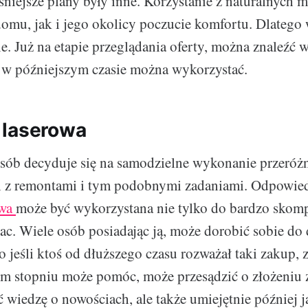
śniejsze plany były inne. Korzystanie z naturalnych 
mu, jak i jego okolicy poczucie komfortu. Dlatego
ie. Już na etapie przeglądania oferty, można znaleźć 
re w późniejszym czasie można wykorzystać.
 laserowa
sób decyduje się na samodzielne wykonanie przeróż
h z remontami i tym podobnymi zadaniami. Odpowie
owa
może być wykorzystana nie tylko do bardzo skom
ac. Wiele osób posiadając ją, może dorobić sobie 
 jeśli ktoś od dłuższego czasu rozważał taki zakup, 
ym stopniu może pomóc, może przesądzić o złożeniu
wiedzę o nowościach, ale także umiejętnie później j