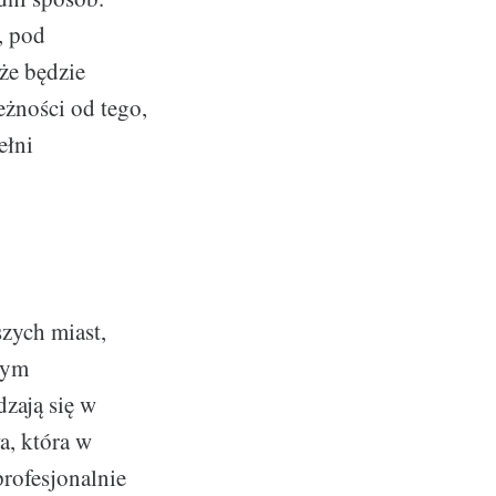
, pod
że będzie
eżności od tego,
ełni
zych miast,
zym
dzają się w
a, która w
profesjonalnie