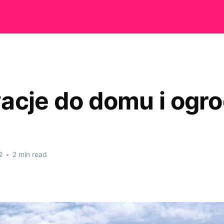
acje do domu i ogr
2
•
2 min read