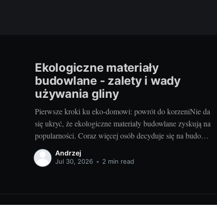
Ekologiczne materiały
budowlane - zalety i wady
używania gliny
Pierwsze kroki ku eko-domowi: powrót do korzeniNie da
się ukryć, że ekologiczne materiały budowlane zyskują na
popularności. Coraz więcej osób decyduje się na budowę
domów z takich surowców jak glina, szukając nie tylko
Andrzej
oszczędności, ale również najbardziej naturalnego
Jul 30, 2026
•
2 min read
rozwiązania dla swojego domu. Dom z gliny to nie tylko
powrót do