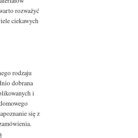
materiałów
 warto rozważyć
wiele ciekawych
nego rodzaju
dnio dobrana
plikowanych i
do domowego
zapoznanie się z
 zamówienia.
ą