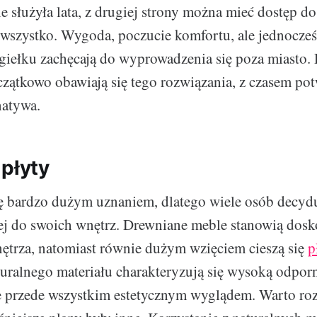
 służyła lata, z drugiej strony można mieć dostęp d
wszystko. Wygoda, poczucie komfortu, ale jednocześn
giełku zachęcają do wyprowadzenia się poza miasto.
czątkowo obawiają się tego rozwiązania, z czasem potw
natywa.
 płyty
ię bardzo dużym uznaniem, dlatego wiele osób decydu
ej do swoich wnętrz. Drewniane meble stanowią dosk
trza, natomiast równie dużym wzięciem cieszą się
p
ralnego materiału charakteryzują się wysoką odpor
e przede wszystkim estetycznym wyglądem. Warto roz