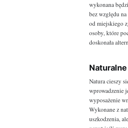
wykonana będzie
bez względu na 
od miejskiego z
osoby, które po
doskonała alter
Naturalne
Natura cieszy s
wprowadzenie j
wyposażenie wnę
Wykonane z natu
uszkodzenia, al