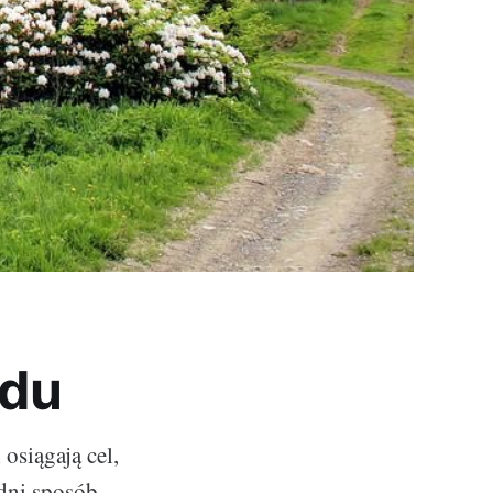
odu
osiągają cel,
dni sposób.