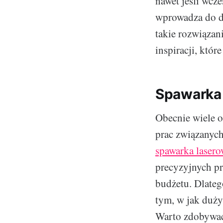
nawet jeśli wcze
wprowadza do do
takie rozwiązan
inspiracji, któ
Spawarka
Obecnie wiele o
prac związanyc
spawarka laser
precyzyjnych pr
budżetu. Dlatego
tym, w jak duż
Warto zdobywać 