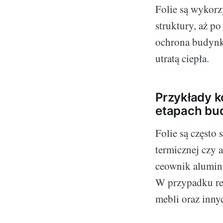
Folie są wykor
struktury, aż p
ochrona budynk
utratą ciepła.
Przykłady k
etapach b
Folie są często
termicznej czy 
ceownik alumini
W przypadku re
mebli oraz inny