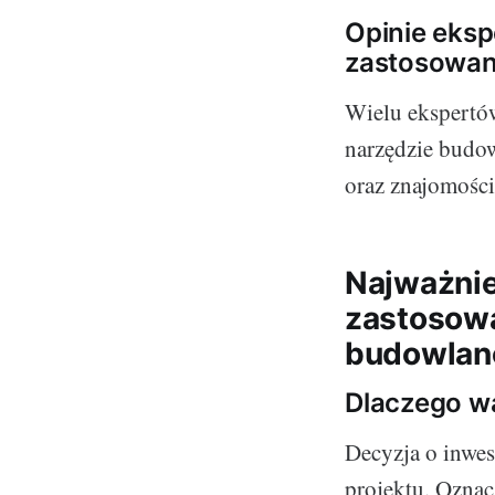
Opinie eksp
zastosowani
Wielu ekspertów
narzędzie budow
oraz znajomości
Najważnie
zastosowa
budowlan
Dlaczego wa
Decyzja o inwes
projektu. Oznac