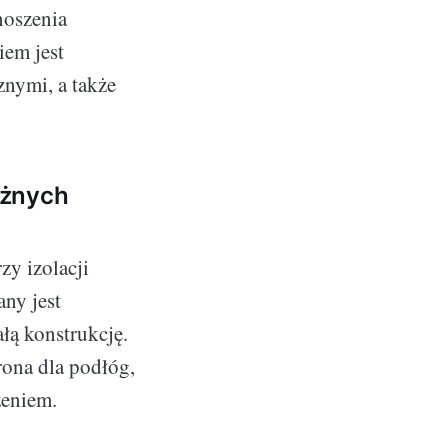
noszenia
iem jest
nymi, a także
óżnych
zy izolacji
ny jest
łą konstrukcję.
ona dla podłóg,
zeniem.