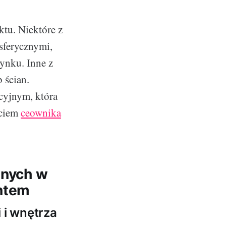
ktu. Niektóre z
sferycznymi,
ynku. Inne z
 ścian.
acyjnym, która
yciem
ceownika
znych w
ntem
 i wnętrza