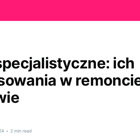
specjalistyczne: ich
sowania w remoncie
wie
24
•
2 min read