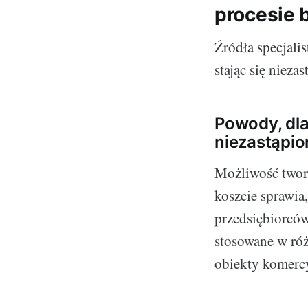
procesie 
Źródła specjali
stając się nieza
Powody, dla 
niezastąpio
Możliwość tworz
koszcie sprawia,
przedsiębiorcó
stosowane w ró
obiekty komercy