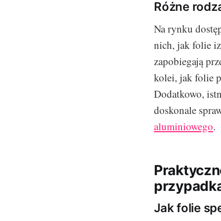
Różne rodzaj
Na rynku dostępn
nich, jak folie
zapobiegają prz
kolei, jak foli
Dodatkowo, istni
doskonale spraw
aluminiowego
.
Praktyczn
przypadk
Jak folie s