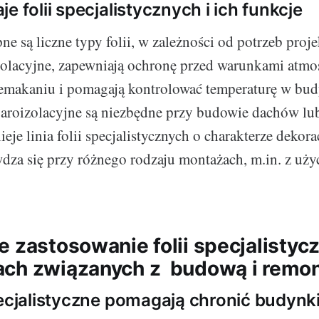
e folii specjalistycznych i ich funkcje
e są liczne typy folii, w zależności od potrzeb proje
 izolacyjne, zapewniają ochronę przed warunkami atmo
emakaniu i pomagają kontrolować temperaturę w bud
e paroizolacyjne są niezbędne przy budowie dachów lub
eje linia folii specjalistycznych o charakterze dekor
dza się przy różnego rodzaju montażach, m.in. z uż
e zastosowanie folii specjalistyc
ach związanych z budową i remo
pecjalistyczne pomagają chronić budynki