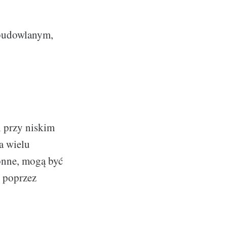
 budowlanym,
i przy niskim
a wielu
onne, mogą być
 poprzez