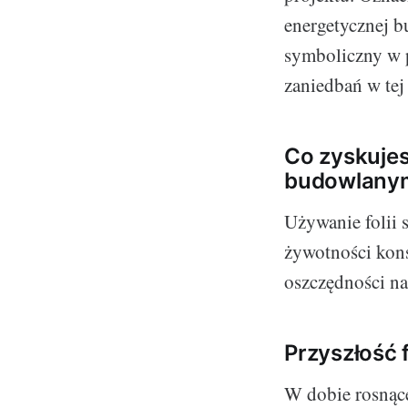
energetycznej b
symboliczny w 
zaniedbań w tej 
Co zyskujes
budowlany
Używanie folii 
żywotności kons
oszczędności na
Przyszłość 
W dobie rosnące