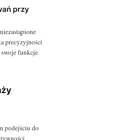
wań przy
 niezastąpione
ga precyzyjności
 swoje funkcje.
nży
e
ym podejściu do
ektywności