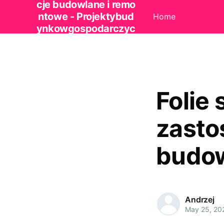
cje budowlane i remo
ntowe - Projektybud
Home
ynkowgospodarczyc
h.pl
Folie 
zasto
budo
Andrzej
May 25, 20