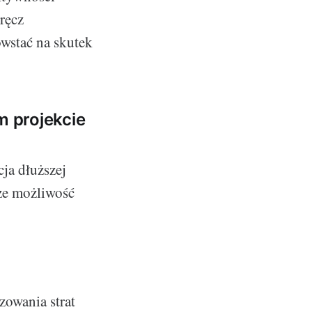
ręcz
wstać na skutek
m projekcie
ja dłuższej
kże możliwość
zowania strat