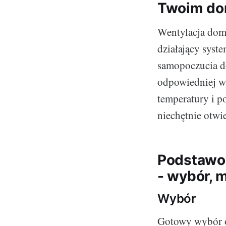
Twoim d
Wentylacja domu
działający syst
samopoczucia d
odpowiedniej wi
temperatury i p
niechętnie otwi
Podstawow
- wybór, 
Wybór
Gotowy wybór o