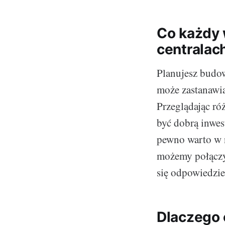
Co każdy 
centralac
Planujesz budo
może zastanawia
Przeglądając róż
być dobrą inwes
pewno warto w n
możemy połączyć
się odpowiedzie
Dlaczego 